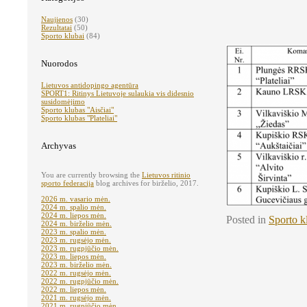
Naujienos
(30)
Rezultatai
(50)
Sporto klubai
(84)
Nuorodos
Lietuvos antidopingo agentūra
SPORT1: Ritinys Lietuvoje sulaukia vis didesnio
susidomėjimo
Sporto klubas "Aisčiai"
Sporto klubas "Plateliai"
Archyvas
You are currently browsing the
Lietuvos ritinio
sporto federacija
blog archives for birželio, 2017.
2026 m. vasario mėn.
2024 m. spalio mėn.
2024 m. liepos mėn.
Posted in
Sporto k
2024 m. birželio mėn.
2023 m. spalio mėn.
2023 m. rugsėjo mėn.
2023 m. rugpjūčio mėn.
2023 m. liepos mėn.
2023 m. birželio mėn.
2022 m. rugsėjo mėn.
2022 m. rugpjūčio mėn.
2022 m. liepos mėn.
2021 m. rugsėjo mėn.
2021 m. rugpjūčio mėn.