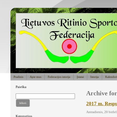
Pradinis
Apie mus
Federacijos istorija
Įstatai
Istorija
Kalendor
Paieška
Archive for
2017 m. Respub
Ieškoti
Antradienis, 20 birže
Kategorijos