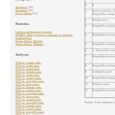
1
2
Naujienos
(30)
Rezultatai
(50)
1
Sporto festivalis „
Sporto klubai
(84)
Respublikos cempio
2
Platelių taurė
Nuorodos
3
Respublikos čempio
Lietuvos antidopingo agentūra
4
Respublikos moter
SPORT1: Ritinys Lietuvoje sulaukia vis didesnio
susidomėjimo
Sporto klubas "Aisčiai"
5
Respublikos čempio
Sporto klubas "Plateliai"
6
V. Steponaičio tau
Archyvas
7
Respublikos moter
2026 m. vasario mėn.
8
Respublikos čempio
2024 m. spalio mėn.
2024 m. liepos mėn.
9
Aukštaičių taurė
2024 m. birželio mėn.
2023 m. spalio mėn.
10
Respublikos čempio
2023 m. rugsėjo mėn.
2023 m. rugpjūčio mėn.
11
Sūduvos taurė
2023 m. liepos mėn.
2023 m. birželio mėn.
12
Respublikos moter
2022 m. rugsėjo mėn.
2022 m. rugpjūčio mėn.
2022 m. liepos mėn.
2021 m. rugsėjo mėn.
Pastaba: Esant stadiono u
2021 m. rugpjūčio mėn.
2021 m. birželio mėn.
2020 m. rugsėjo mėn.
2020 m. rugpjūčio mėn.