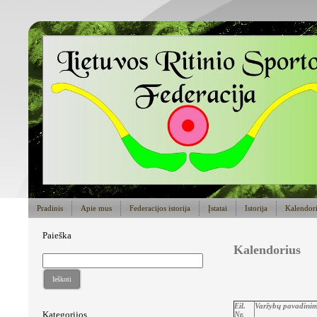
Pradinis
Apie mus
Federacijos istorija
Įstatai
Istorija
Kalendor
Paieška
Kalendorius
Ieškoti
Eil.
Varžybų pavadini
Kategorijos
Nr.