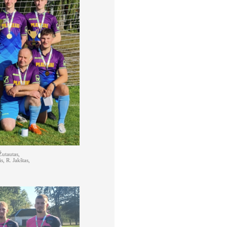
Žutautas,
, R. Jakštas,