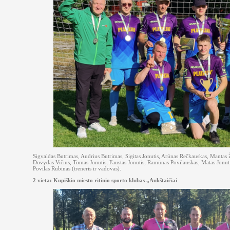
Sigvaldas Butrimas, Audrius Butrimas, Sigitas Jonutis, Arūnas Rečkauskas, Mantas 
Dovydas Vičius, Tomas Jonutis, Faustas Jonutis, Ramūnas Povilauskas, Matas Jonutis
Povilas Rubinas (treneris ir vadovas).
2 vieta: Kupiškio miesto ritinio sporto klubas „Aukštaičiai