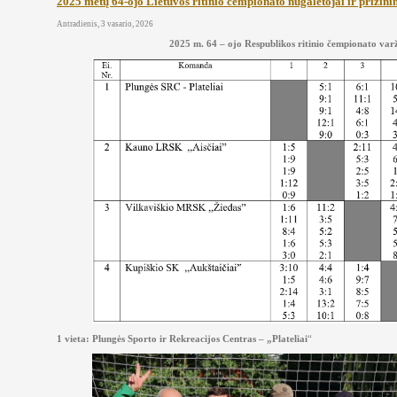
2025 metų 64-ojo Lietuvos ritinio čempionato nugalėtojai ir prizini
Antradienis, 3 vasario, 2026
2025 m. 64 – ojo Respublikos ritinio čempionato var
1 vieta: Plungės Sporto ir Rekreacijos Centras – „Plateliai
“