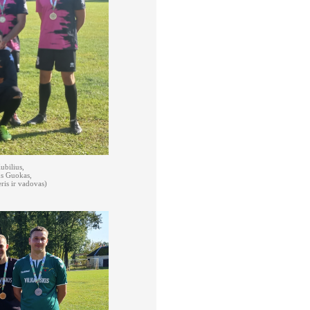
ubilius,
us Guokas,
ris ir vadovas)