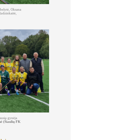
ubelytė, Oksana
Rudzinkaitė,
iausia gynėja
nė (Šiaulių FK