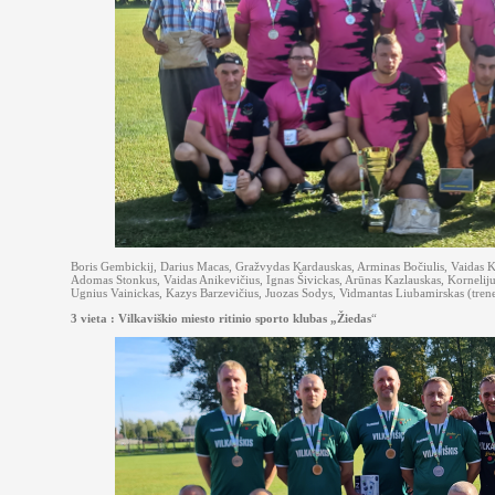
Boris Gembickij, Darius Macas, Gražvydas Kardauskas, Arminas Bočiulis, Vaidas K
Adomas Stonkus, Vaidas Anikevičius, Ignas Šivickas, Arūnas Kazlauskas, Kornelij
Ugnius Vainickas, Kazys Barzevičius, Juozas Sodys, Vidmantas Liubamirskas (trene
3 vieta : Vilkaviškio miesto ritinio sporto klubas „Žiedas
“