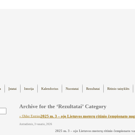
a
Įstatai
Istorija
Kalendorius
Nuostatai
Rezultatai
Ritinio taisyklės
Archive for the ‘Rezultatai’ Category
« Older Entries
2025 m. 3 – ojo Lietuvos moterų ritinio čempionato nuga
Antradienis, 3 vasario, 2026
2025 m. 3 – ojo Lietuvos moterų ritinio čempionato va