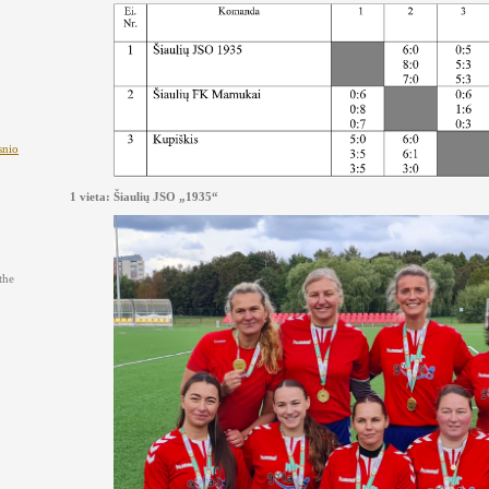
snio
1 vieta: Šiaulių JSO „1935“
the