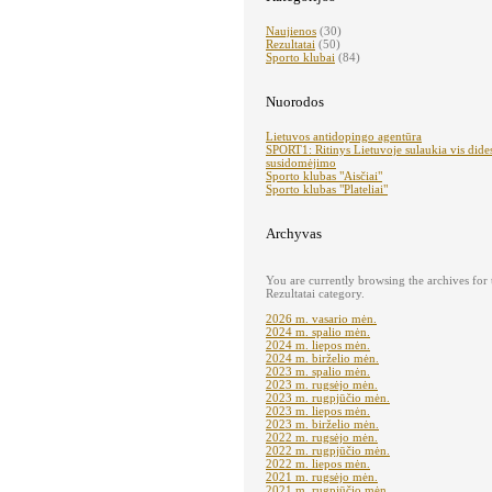
Naujienos
(30)
Rezultatai
(50)
Sporto klubai
(84)
Nuorodos
Lietuvos antidopingo agentūra
SPORT1: Ritinys Lietuvoje sulaukia vis dide
susidomėjimo
Sporto klubas "Aisčiai"
Sporto klubas "Plateliai"
Archyvas
You are currently browsing the archives for 
Rezultatai category.
2026 m. vasario mėn.
2024 m. spalio mėn.
2024 m. liepos mėn.
2024 m. birželio mėn.
2023 m. spalio mėn.
2023 m. rugsėjo mėn.
2023 m. rugpjūčio mėn.
2023 m. liepos mėn.
2023 m. birželio mėn.
2022 m. rugsėjo mėn.
2022 m. rugpjūčio mėn.
2022 m. liepos mėn.
2021 m. rugsėjo mėn.
2021 m. rugpjūčio mėn.