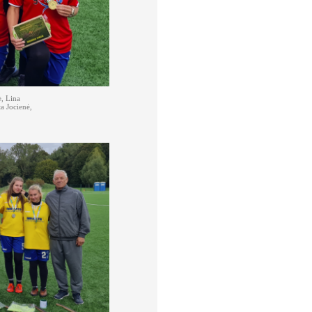
ė, Lina
a Jocienė,