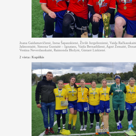
Joana Gaidamavičienė, Inesa Šapauskienė, Živilė Jurgelionienė, Vaida Račkauskait
Jašmontaitė, Simona Guntaitė – Ignatans, Vaida Bernadišienė, Agnė Žemaitė, Donat
Vestina Neverdauskaitė, Raimonda Bložytė, Gintarė Linkienė.
2 vieta: Kupiškis