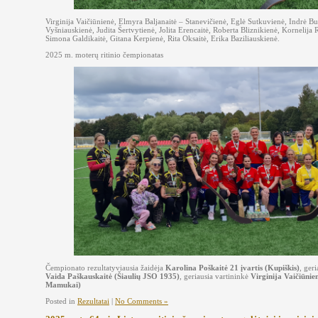
Virginija Vaičiūnienė, Elmyra Baljanaitė – Stanevičienė, Eglė Sutkuvienė, Indrė B
Vyšniauskienė, Judita Šertvytienė, Jolita Erencaitė, Roberta Bliznikienė, Kornelija 
Simona Galdikaitė, Gitana Kerpienė, Rita Oksaitė, Erika Baziliauskienė.
2025 m. moterų ritinio čempionatas
Čempionato rezultatyviausia žaidėja
Karolina Poškaitė 21 įvartis (Kupiškis)
, ger
Vaida Paškauskaitė (Šiaulių JSO 1935)
, geriausia vartininkė
Virginija Vaičiūnie
Mamukai)
Posted in
Rezultatai
|
No Comments »