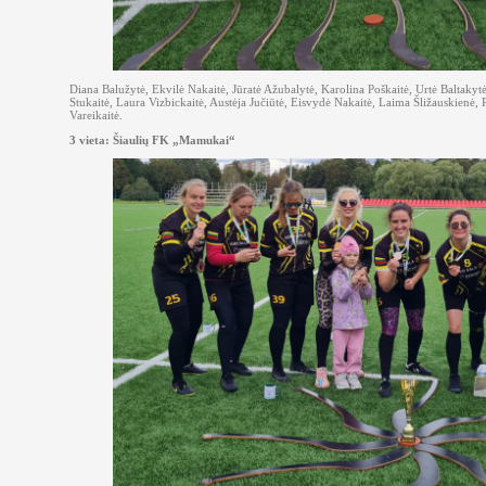
Diana Balužytė, Ekvilė Nakaitė, Jūratė Ažubalytė, Karolina Poškaitė, Urtė Baltakytė
Stukaitė, Laura Vizbickaitė, Austėja Jučiūtė, Eisvydė Nakaitė, Laima Šližauskienė, 
Vareikaitė.
3 vieta: Šiaulių FK „Mamukai“