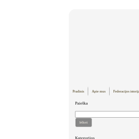
Pradinis
Apie mus
Federacijos istorij
Paieška
Ieškoti
Kategorijos