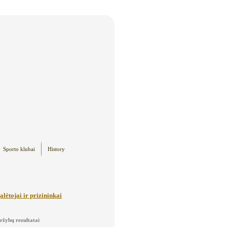
Sporto klubai
History
lėtojai ir prizininkai
ržybų rezultatai