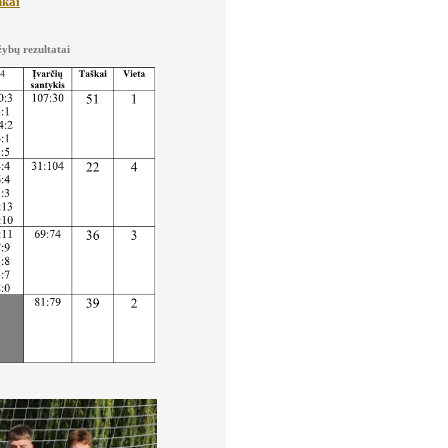
nkai
žybų rezultatai