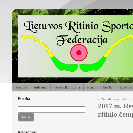
Pradinis
Apie mus
Federacijos istorija
Įstatai
Istorija
Kalendor
Paieška
«
“Suvalkijos taurės” riti
2017 m. Re
ritinio čem
Ieškoti
Kategorijos