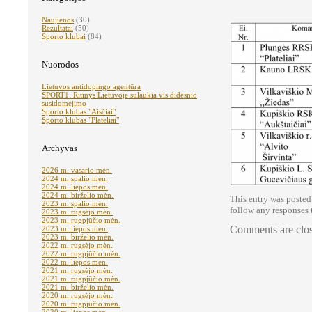
Naujienos
(30)
Rezultatai
(50)
Sporto klubai
(84)
Nuorodos
Lietuvos antidopingo agentūra
SPORT1: Ritinys Lietuvoje sulaukia vis didesnio
susidomėjimo
Sporto klubas "Aisčiai"
Sporto klubas "Plateliai"
Archyvas
2026 m. vasario mėn.
2024 m. spalio mėn.
2024 m. liepos mėn.
2024 m. birželio mėn.
This entry was posted
2023 m. spalio mėn.
follow any responses 
2023 m. rugsėjo mėn.
2023 m. rugpjūčio mėn.
Comments are clo
2023 m. liepos mėn.
2023 m. birželio mėn.
2022 m. rugsėjo mėn.
2022 m. rugpjūčio mėn.
2022 m. liepos mėn.
2021 m. rugsėjo mėn.
2021 m. rugpjūčio mėn.
2021 m. birželio mėn.
2020 m. rugsėjo mėn.
2020 m. rugpjūčio mėn.