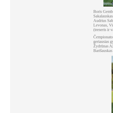
Boris Gembi
Sakalauskas
Audrius Sab
Levonas, Vi
(treneris ir 
Čempionato: 
geriausias g
Žydrūnas Aže
Barišauskas