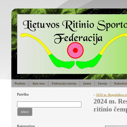
Pradinis
Apie mus
Federacijos istorija
Įstatai
Istorija
Kalendor
Paieška
«
2024 m. Respublikos rit
2024 m. Re
ritinio čem
Ieškoti
Kategorijos