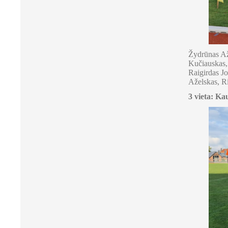
Žydrūnas Až
Kučiauskas,
Raigirdas Jo
Aželskas, Ri
3 vieta: Ka