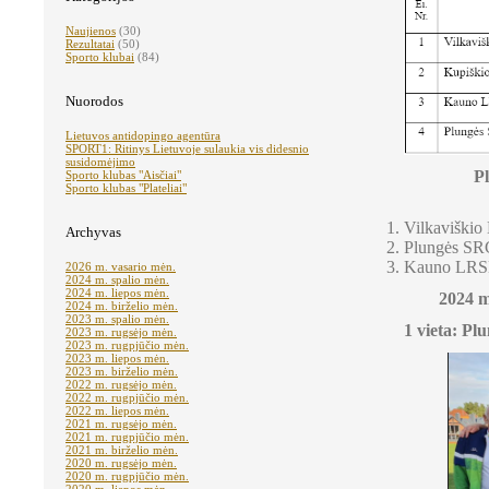
Naujienos
(30)
Rezultatai
(50)
Sporto klubai
(84)
Nuorodos
Lietuvos antidopingo agentūra
SPORT1: Ritinys Lietuvoje sulaukia vis didesnio
susidomėjimo
Pl
Sporto klubas "Aisčiai"
Sporto klubas "Plateliai"
Vilkaviški
Archyvas
Plungės SRC
Kauno LRSK
2026 m. vasario mėn.
2024 m. spalio mėn.
2024 m. liepos mėn.
2024 m
2024 m. birželio mėn.
2023 m. spalio mėn.
1 vieta: Pl
2023 m. rugsėjo mėn.
2023 m. rugpjūčio mėn.
2023 m. liepos mėn.
2023 m. birželio mėn.
2022 m. rugsėjo mėn.
2022 m. rugpjūčio mėn.
2022 m. liepos mėn.
2021 m. rugsėjo mėn.
2021 m. rugpjūčio mėn.
2021 m. birželio mėn.
2020 m. rugsėjo mėn.
2020 m. rugpjūčio mėn.