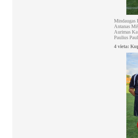
Mindaugas B
Antanas Miš
Aurimas Kau
Paulius Paul
4 vieta: Ku