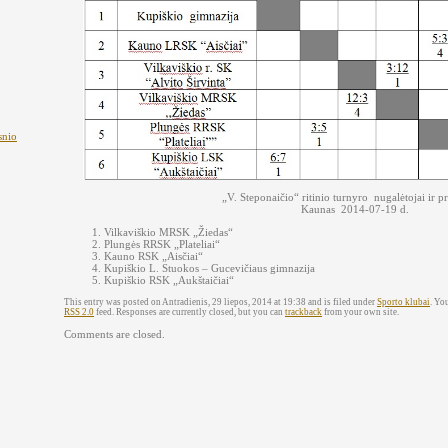
snio
„V. Steponaičio“ ritinio turnyro nugalėtojai ir pr
Kaunas 2014-07-19 d.
Vilkaviškio MRSK „Žiedas“
Plungės RRSK „Plateliai“
Kauno RSK „Aisčiai“
Kupiškio L. Stuokos – Gucevičiaus gimnazija
Kupiškio RSK „Aukštaičiai“
This entry was posted on Antradienis, 29 liepos, 2014 at 19:38 and is filed under
Sporto klubai
. Yo
RSS 2.0
feed. Responses are currently closed, but you can
trackback
from your own site.
Comments are closed.