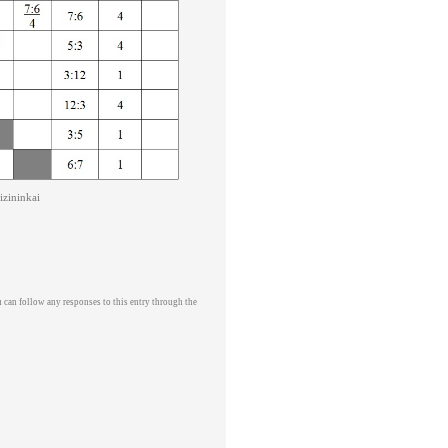
izininkai
u can follow any responses to this entry through the