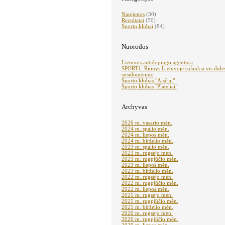
Naujienos
(30)
Rezultatai
(50)
Sporto klubai
(84)
Nuorodos
Lietuvos antidopingo agentūra
SPORT1: Ritinys Lietuvoje sulaukia vis dide
susidomėjimo
Sporto klubas "Aisčiai"
Sporto klubas "Plateliai"
Archyvas
2026 m. vasario mėn.
2024 m. spalio mėn.
2024 m. liepos mėn.
2024 m. birželio mėn.
2023 m. spalio mėn.
2023 m. rugsėjo mėn.
2023 m. rugpjūčio mėn.
2023 m. liepos mėn.
2023 m. birželio mėn.
2022 m. rugsėjo mėn.
2022 m. rugpjūčio mėn.
2022 m. liepos mėn.
2021 m. rugsėjo mėn.
2021 m. rugpjūčio mėn.
2021 m. birželio mėn.
2020 m. rugsėjo mėn.
2020 m. rugpjūčio mėn.