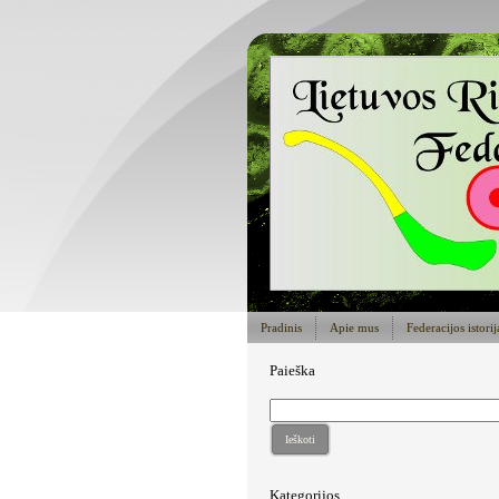
Pradinis
Apie mus
Federacijos istorij
Paieška
Ieškoti
Kategorijos