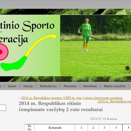
a
Įstatai
Istorija
Kalendorius
Nuostatai
Rezultatai
Ritinio taisyklės
«
2014 m. Respublikos jaunimo (1989 m. gim.) ritinio čempionato rezultatai
2014 m. Respublikos riti
2014 m. Respublikos ritinio
čempionato varžybų 2 rato rezultatai
2014 07 19 Kaunas