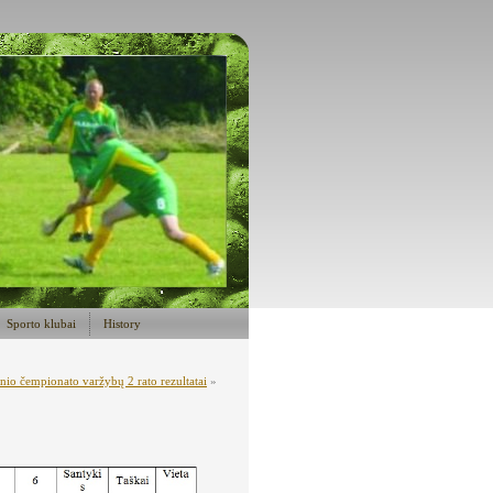
Sporto klubai
History
nio čempionato varžybų 2 rato rezultatai
»