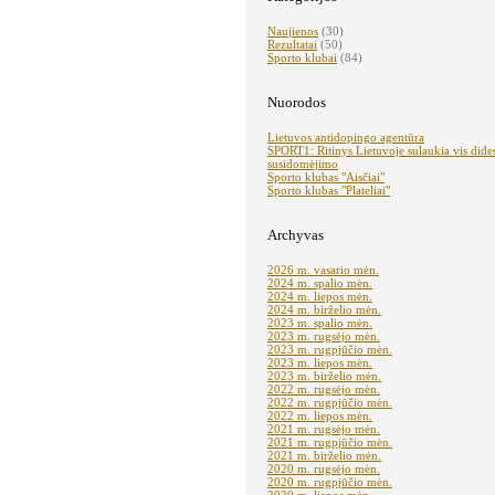
Naujienos
(30)
Rezultatai
(50)
Sporto klubai
(84)
Nuorodos
Lietuvos antidopingo agentūra
SPORT1: Ritinys Lietuvoje sulaukia vis dide
susidomėjimo
Sporto klubas "Aisčiai"
Sporto klubas "Plateliai"
Archyvas
2026 m. vasario mėn.
2024 m. spalio mėn.
2024 m. liepos mėn.
2024 m. birželio mėn.
2023 m. spalio mėn.
2023 m. rugsėjo mėn.
2023 m. rugpjūčio mėn.
2023 m. liepos mėn.
2023 m. birželio mėn.
2022 m. rugsėjo mėn.
2022 m. rugpjūčio mėn.
2022 m. liepos mėn.
2021 m. rugsėjo mėn.
2021 m. rugpjūčio mėn.
2021 m. birželio mėn.
2020 m. rugsėjo mėn.
2020 m. rugpjūčio mėn.