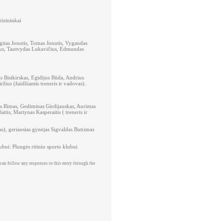
izininkai
itas Jonutis, Tomas Jonutis, Vygandas
ičius, Tautvydas Lukavičius, Edmundas
s Bisikirskas, Egidijus Būda, Andrius
ius (žaidžiantis treneris ir vadovas).
as Rimas, Gediminas Girdijauskas, Aurimas
is, Martynas Kasperaitis ( treneris ir
as), geriausias gynėjas Sigvaldas Butrimas
ubui: Plungės ritinio sporto klubui
 can follow any responses to this entry through the