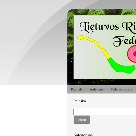
Pradinis
Apie mus
Federacijos istorij
Paieška
Ieškoti
Kategorijos