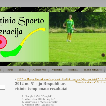
a
Įstatai
Istorija
Kalendorius
Nuostatai
Rezultatai
Ritinio taisyklės
«
2012 m. Respublikos ritinio čempionato finalinio turo varžybų rezultatai 2012 0
“Suvalkijos taurės” 2012 m. 
2012 m. 51-ojo Respublikos
ritinio čempionato rezultatai
Plungės RRSK “Plateliai”
Vilkaviškio MRSK ,,Žiedas”
Vilkaviškio r. “Alvito Širvinta”
Kupiškio RSK „Aukštaičiai“