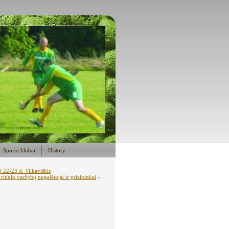
Sporto klubai
History
9 22-23 d. Vilkaviškis
ritinio varžybų nugalėtojai ir prizininkai
»