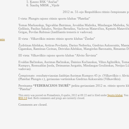
Kauno RSK “Aisčiai”
Šiaulių MRSK ,,Vijolė
2012 m. 51-ojo Respublikos ritinio čempionato pr
I vieta: Plungės rajono ritinio sporto klubas “Plateliai”
Tomas Markauskas, Sigvaldas Butrimas, Jovaldas Mažeika, Mindaugas Mažeika, Sig
Gelžinis, Paulius Šakalys, Nerijus Bertašius, Vaclovas Matavičius, Kęstutis Matav
Grigas, Povilas Rubinas (žaidžiantis treneris ir vadovas).
II vieta : Vilkaviškio miesto ritinio sporto klubas “Žiedas”
snio
Žydrūnas Aželskas, Artūras Povilaitis, Darius Neiberka, Giedrius Auksoraitis, Manta
Ciganskas, Ramūnas Cicėnas, Deividas Aželskas, Mangirdas Baronaitis, Rimantas Dirž
III vieta: Vilkaviškio rajono sporto klubas “Alvito Širvinta”
Evaldas Bačinskas, Aurimas Bačinskas, Dainius Kučiauskas, Vilius Agliniškis, Tom
Kumpys, Romualdas Įsoda, Deimantas Jurgaitis, Mindaugas Gružinskas, Nerijus Ližait
vadovas).
Čempionato: rezultatyviausias žaidėjas Aurimas Kumpys 45 įv. (Vilkaviškio r. Alvit
(Plateliai Plungės r.), geriausias vartininkas Giedrius Auksoraitis (Vilkaviškis).
Pereinama
“FEDERACIJOS TAURĖ”
įteikta geriausiam 2012 m. ritinio sporto kl
“Plateliai”
This entry was posted on Pirmadienis, 8 spalio, 2012 at 09:22 and is filed under
Sporto klubai
. You
RSS 2.0
feed. Both comments and pings are currently closed.
Comments are closed.