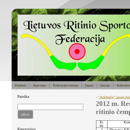
Pradinis
Apie mus
Federacijos istorija
Įstatai
Istorija
Kalendor
Paieška
«
“Aukštaičių” taurės riti
2012 m. Re
ritinio čem
Ieškoti
Kategorijos