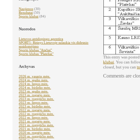
Naujienos
(30)
Rezultatai
(50)
Sporto klubai
(84)
Nuorodos
Lietuvos antidopingo agentūra
SPORT1: Ritinys Lietuvoje sulaukia vis didesnio
susidomėjimo
Sporto klubas "Aisčiai"
Sporto klubas "Plateliai"
This entry was posted
klubai
. You can follo
Archyvas
closed, but you can
t
Comments are clo
2026 m. vasario mėn.
2024 m. spalio mėn.
2024 m. liepos mėn.
2024 m. birželio mėn.
2023 m. spalio mėn.
2023 m. rugsėjo mėn.
2023 m. rugpjūčio mėn.
2023 m. liepos mėn.
2023 m. birželio mėn.
2022 m. rugsėjo mėn.
2022 m. rugpjūčio mėn.
2022 m. liepos mėn.
2021 m. rugsėjo mėn.
2021 m. rugpjūčio mėn.
2021 m. birželio mėn.
2020 m. rugsėjo mėn.
2020 m. rugpjūčio mėn.